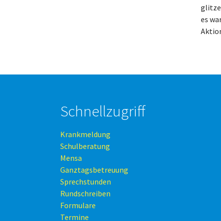
glitz
es war
Aktio
Schnellzugriff
Krankmeldung
Schulberatung
Mensa
Ganztagsbetreuung
Sprechstunden
Rundschreiben
Formulare
Termine