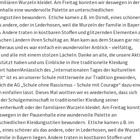
amiliären Wurzeln kleidet. Am Freitag konnten wir deswegen in der
nhalle eine wundervolle Palette an unterschiedlichen
ungsstilen bewundern. Etliche kamen z.B. im Dirndl, eines schöner
s andere, oder in Lederhosen, weil die Wurzeln der Familie in Baye
n. Andere traten in kostbaren Stoffen und glitzernden Elementen 
ischen Ländern ihren Schultag an. Man kam aus dem Stauen gar nic
eraus und es war einfach ein wundervoller Anblick – vielfältig,
 und alle mit einem stolzen Lächeln. Danke an alle, die unsere Akt
tützt haben und uns Einblicke in ihre traditionelle Kleidung
rt haben!Anlässlich des „Internationalen Tages der kulturellen
lt“ ist es an unserer Schule mittlerweile zur Tradition geworden,
sich die AG „Schule ohne Rassismus – Schule mit Courage“ dazu ein
 einfallen lässt. Dieses Mal wollten wir es wiederholen, dass sich
 der Schulgemeinschaft in traditioneller Kleidung seiner
ienherkunft oder der familiären Wurzeln kleidet. Am Freitag konn
eswegen in der Pausenhalle eine wundervolle Palette an
schiedlichen Kleidungsstilen bewundern. Etliche kamen z.B. im
, eines schöner als das andere, oder in Lederhosen, weil die Wurze
milie in Bayern liegen. Andere traten in kostbaren Stoffen und