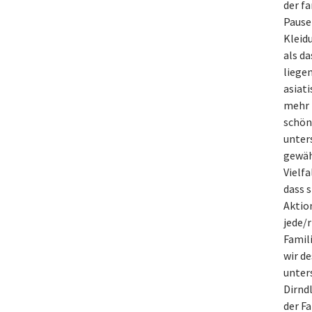
der f
Pause
Kleid
als da
liege
asiat
mehr h
schön
unters
gewäh
Vielfa
dass 
Aktion
jede/r
Famil
wir d
unter
Dirndl
der Fa