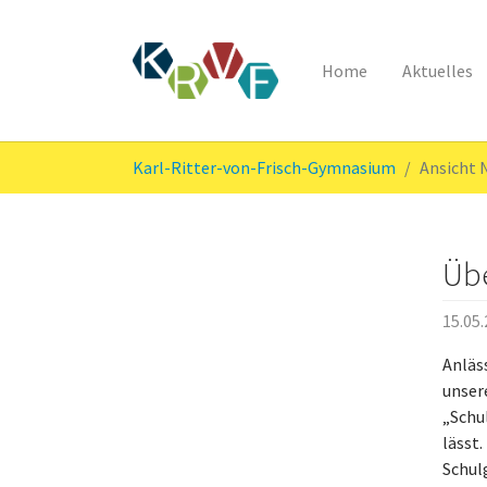
Home
Aktuelles
Skip to main content
You are here:
Karl-Ritter-von-Frisch-Gymnasium
Ansicht
Übe
15.05
Anläss
unser
„Schu
lässt.
Schul