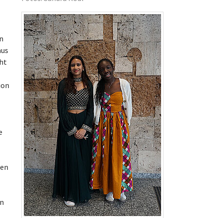
rn
aus
ht
ion
e
ten
ln