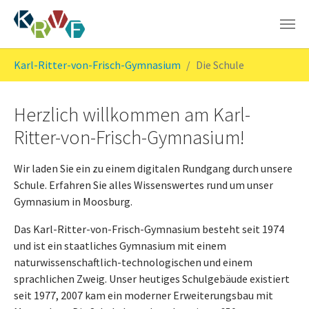
Skip to main content
You are here:
Karl-Ritter-von-Frisch-Gymnasium
Die Schule
Herzlich willkommen am Karl-
Ritter-von-Frisch-Gymnasium!
Wir laden Sie ein zu einem digitalen Rundgang durch unsere
Schule. Erfahren Sie alles Wissenswertes rund um unser
Gymnasium in Moosburg.
Das Karl-Ritter-von-Frisch-Gymnasium besteht seit 1974
und ist ein staatliches Gymnasium mit einem
naturwissenschaftlich-technologischen und einem
sprachlichen Zweig. Unser heutiges Schulgebäude existiert
seit 1977, 2007 kam ein moderner Erweiterungsbau mit