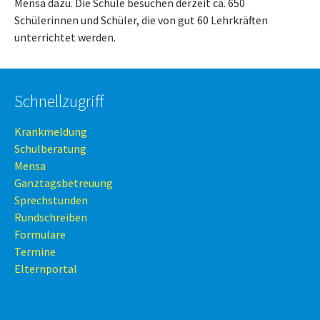
Mensa dazu. Die Schule besuchen derzeit ca. 650
Schülerinnen und Schüler, die von gut 60 Lehrkräften
unterrichtet werden.
Schnellzugriff
Krankmeldung
Schulberatung
Mensa
Ganztagsbetreuung
Sprechstunden
Rundschreiben
Formulare
Termine
Elternportal